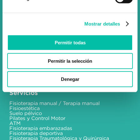
info@fixus.es
+34 915 98 32 88
Mostrar detalles
Permitir todas
Social
Permitir la selección
Instagram
Facebook
Blog
Denegar
Servicios
Fisioterapia manual / Terapia manual
Fisioestética
Suelo pélvico
Pilates y Control Motor
ATM
Fisioterapia embarazadas
Fisioterapia deportiva
Fisioterapia Traumatológica y Quirúrgica