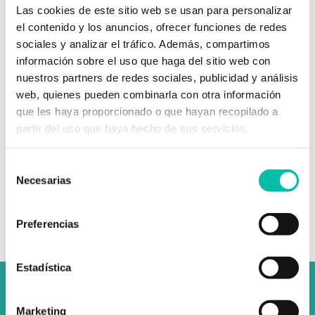
Las cookies de este sitio web se usan para personalizar
Acepto la política de privacidad y la protección de datos
el contenido y los anuncios, ofrecer funciones de redes
Recibir comunicaciones y novedades sobre Fixus
sociales y analizar el tráfico. Además, compartimos
información sobre el uso que haga del sitio web con
nuestros partners de redes sociales, publicidad y análisis
web, quienes pueden combinarla con otra información
que les haya proporcionado o que hayan recopilado a
partir del uso que haya hecho de sus servicios.
Selección
Una vez finalices tu compra, revisa tu bandeja
Necesarias
de entrada: te enviaremos un enlace para que
de
puedas hacer tu reserva fácilmente.
consentimiento
Preferencias
Estadística
Marketing