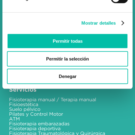
info@fixus.es
+34 915 98 32 88
Mostrar detalles
Permitir todas
Social
Permitir la selección
Instagram
Facebook
Blog
Denegar
Servicios
Fisioterapia manual / Terapia manual
Fisioestética
Suelo pélvico
Pilates y Control Motor
ATM
Fisioterapia embarazadas
Fisioterapia deportiva
Fisioterapia Traumatológica y Quirúrgica