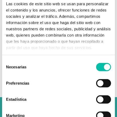
Las cookies de este sitio web se usan para personalizar
Acepto la política de privacidad y la protección de datos
el contenido y los anuncios, ofrecer funciones de redes
Recibir comunicaciones y novedades sobre Fixus
sociales y analizar el tráfico. Además, compartimos
información sobre el uso que haga del sitio web con
nuestros partners de redes sociales, publicidad y análisis
web, quienes pueden combinarla con otra información
que les haya proporcionado o que hayan recopilado a
partir del uso que haya hecho de sus servicios.
Selección
Una vez finalices tu compra, revisa tu bandeja
Necesarias
de entrada: te enviaremos un enlace para que
de
puedas hacer tu reserva fácilmente.
consentimiento
Preferencias
Estadística
Marketing