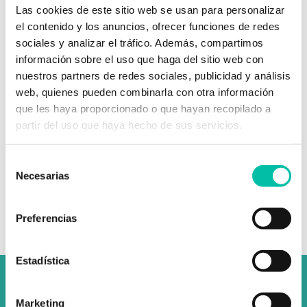
Las cookies de este sitio web se usan para personalizar
Acepto la política de privacidad y la protección de datos
el contenido y los anuncios, ofrecer funciones de redes
Recibir comunicaciones y novedades sobre Fixus
sociales y analizar el tráfico. Además, compartimos
información sobre el uso que haga del sitio web con
nuestros partners de redes sociales, publicidad y análisis
web, quienes pueden combinarla con otra información
que les haya proporcionado o que hayan recopilado a
partir del uso que haya hecho de sus servicios.
Selección
Una vez finalices tu compra, revisa tu bandeja
Necesarias
de entrada: te enviaremos un enlace para que
de
puedas hacer tu reserva fácilmente.
consentimiento
Preferencias
Estadística
Marketing