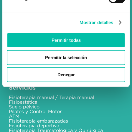
info@fixus.es
+34 915 98 32 88
Mostrar detalles
Permitir todas
Social
Permitir la selección
Instagram
Facebook
Blog
Denegar
Servicios
Fisioterapia manual / Terapia manual
Fisioestética
Suelo pélvico
Pilates y Control Motor
ATM
Fisioterapia embarazadas
Fisioterapia deportiva
Fisioterapia Traumatológica y Quirúrgica