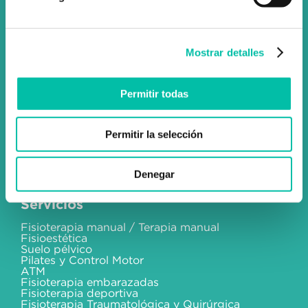
info@fixus.es
+34 915 98 32 88
Mostrar detalles
Permitir todas
Social
Permitir la selección
Instagram
Facebook
Blog
Denegar
Servicios
Fisioterapia manual / Terapia manual
Fisioestética
Suelo pélvico
Pilates y Control Motor
ATM
Fisioterapia embarazadas
Fisioterapia deportiva
Fisioterapia Traumatológica y Quirúrgica