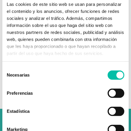
Las cookies de este sitio web se usan para personalizar
Acepto la política de privacidad y la protección de datos
el contenido y los anuncios, ofrecer funciones de redes
Recibir comunicaciones y novedades sobre Fixus
sociales y analizar el tráfico. Además, compartimos
información sobre el uso que haga del sitio web con
nuestros partners de redes sociales, publicidad y análisis
web, quienes pueden combinarla con otra información
que les haya proporcionado o que hayan recopilado a
partir del uso que haya hecho de sus servicios.
Selección
Una vez finalices tu compra, revisa tu bandeja
Necesarias
de entrada: te enviaremos un enlace para que
de
puedas hacer tu reserva fácilmente.
consentimiento
Preferencias
Estadística
Marketing